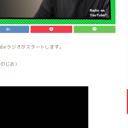
ubeラジオがスタートします。
#のじお）