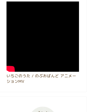
いちごのうた / のぶおばんど アニメー
ションMV