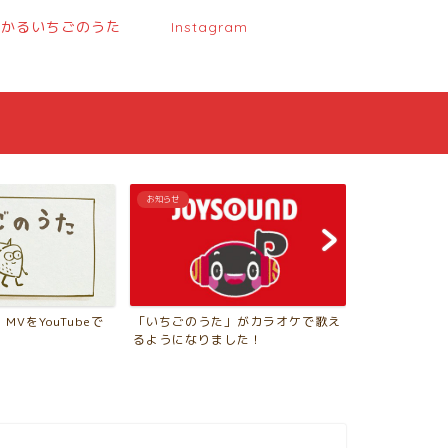
分かるいちごのうた
Instagram
お知らせ
お知らせ
「まんがで分
VをYouTubeで
「いちごのうた」がカラオケで歌え
公開しました
るようになりました！