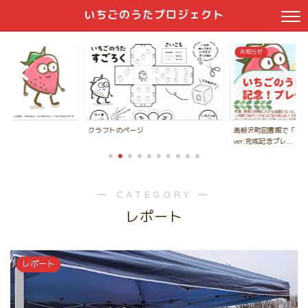
いちごのうたプロジェクト
お知らせ
クラフトのページ
高根沢町図書館で「い
ver.完成記念プレ...
― CATEGORY ―
レポート
レポート