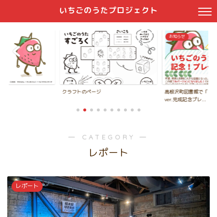
いちごのうたプロジェクト
お知らせ
クラフトのページ
高根沢町図書館で「い
ver.完成記念プレ...
― CATEGORY ―
レポート
レポート